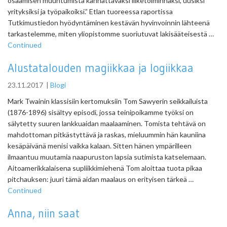
osaamisen muuntumista kannattavaksi liiketoiminnaksi, uusiksi
yrityksiksi ja työpaikoiksi.” Etlan tuoreessa raportissa
Tutkimustiedon hyödyntäminen kestävän hyvinvoinnin lähteenä
tarkastelemme, miten yliopistomme suoriutuvat lakisääteisestä …
Continued
Alustatalouden magiikkaa ja logiikkaa
23.11.2017
|
Blogi
Mark Twainin klassisiin kertomuksiin Tom Sawyerin seikkailuista
(1876-1896) sisältyy episodi, jossa teinipoikamme työksi on
sälytetty suuren lankkuaidan maalaaminen. Tomista tehtävä on
mahdottoman pitkästyttävä ja raskas, mieluummin hän kauniina
kesäpäivänä menisi vaikka kalaan. Sitten hänen ympärilleen
ilmaantuu muutamia naapuruston lapsia sutimista katselemaan.
Aitoamerikkalaisena supliikkimiehenä Tom aloittaa tuota pikaa
pitchauksen: juuri tämä aidan maalaus on erityisen tärkeä …
Continued
Anna, niin saat