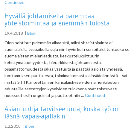
Continued
Hyvällä johtamisella parempaa
yhteistoimintaa ja enemmän tulosta
19.4.2018
|
Blogi
Olen pohtinut pidemmän aikaa sitä, miksi yhteistoiminta ei
suomalaisilla työpaikoilla suju niin hyvin kuin sen pitäisi. Johtuuko se
suomalaisten mielenlaadusta, keskustelukulttuurin
kehittymättömyydestä, hierarkkisesta johtamisesta,
osaamattomuudesta jakaa vastuuta ja päättää asioista yhdessä,
luottamuksen puutteesta, toimimattomasta lainsäädännöstä – vai
mistä? STTK:n teettämien kansalaiskyselyiden ja henkilöstön
edustajille teetettyjen kyselyiden tuloksena ovat toistuvasti
nousseet esiin ongelmat ja puutteet niin …
Continued
Asiantuntija tarvitsee unta, koska työ on
läsnä vapaa-ajallakin
1.2.2018
|
Blogi