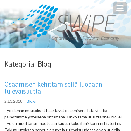
Toggl
navig
Kategoria:
Blogi
Osaamisen kehittämisellä luodaan
tulevaisuutta
2.11.2018
|
Blogi
Työelämän muutokset haastavat osaamisen. Tätä viestiä
painotamme yhteisenä rintamana. Onko tämä uusi tilanne? No, ei.
Työ on muuttanut muotoaan kautta koko ihmiskunnan historian.
Toki muutoksen nopeus on nyt ja tulevaisuudessa aivan uudella