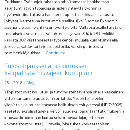
Tutkimme Työsuojelurahaston rahoittamassa hankkeessa
asiantuntijatyön työaikoja ja niiden yhteyttä työhön ja
hyvinvointiin. Tutustu hankkeen raporttiin klikkaamalla tästä.
Lyhyesti kerrottuna kutsuimme osallistujiksi Suomen Ekonomit
jäseniä ja erään it-yrityksen työntekijöitä. Valtaosa osallistujista oli
toistaiseksi sovitussa työsuhteessa ja vain 3 % (eli 9 henkilöä
kaikista 307 vastanneesta) työskenteli muualla kuin yksityisellä,
julkisella, valtio- tai järjestösektorilla. Varsin perinteistä
toimihenkilöjoukkoa. …
Continued
Tulosohjauksella tutkimuksen
kaupallistamisvajeen kimppuun
25.1.2018
|
Blogi
Yliopistot ovat koulutus- ja tutkimustehtäviensä ohella keskeinen
yhteiskuntamme uusiutumisen lähde. Yliopistoille onkin
yliopistolakia taustoittavassa hallituksen esityksessä (HE 7/2009)
asetettu eksplisiittiseksi velvollisuudeksi parantaa ”tutkimuksen ja
innovaatiotoiminnan laatua sekä innovaatiojärjestelmän
kokonaistoimivuutta […] tavalla, joka tukee korkeatasoisen