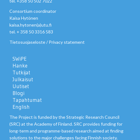
tel. +358 50 502 7022
Consortium coordinator
Kaisa Hytönen
kaisa.hytonen(a)utu.fi
tel. + 358 50 3316 583
Tietosuojaseloste
/
Privacy statement
SWiPE
Hanke
Tutkijat
Julkaisut
Uutiset
Blogi
Tapahtumat
English
The Project is funded by the Strategic Research Council
(SRC) at the Academy of Finland. SRC provides funding for
long-term and programme-based research aimed at finding
solutions to the major challenges facing Finnish society.