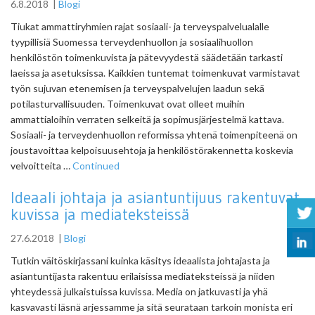
6.8.2018
|
Blogi
Tiukat ammattiryhmien rajat sosiaali- ja terveyspalvelualalle
tyypillisiä Suomessa terveydenhuollon ja sosiaalihuollon
henkilöstön toimenkuvista ja pätevyydestä säädetään tarkasti
laeissa ja asetuksissa. Kaikkien tuntemat toimenkuvat varmistavat
työn sujuvan etenemisen ja terveyspalvelujen laadun sekä
potilasturvallisuuden. Toimenkuvat ovat olleet muihin
ammattialoihin verraten selkeitä ja sopimusjärjestelmä kattava.
Sosiaali- ja terveydenhuollon reformissa yhtenä toimenpiteenä on
joustavoittaa kelpoisuusehtoja ja henkilöstörakennetta koskevia
velvoitteita …
Continued
Ideaali johtaja ja asiantuntijuus rakentuvat
kuvissa ja mediateksteissä
27.6.2018
|
Blogi
Tutkin väitöskirjassani kuinka käsitys ideaalista johtajasta ja
asiantuntijasta rakentuu erilaisissa mediateksteissä ja niiden
yhteydessä julkaistuissa kuvissa. Media on jatkuvasti ja yhä
kasvavasti läsnä arjessamme ja sitä seurataan tarkoin monista eri