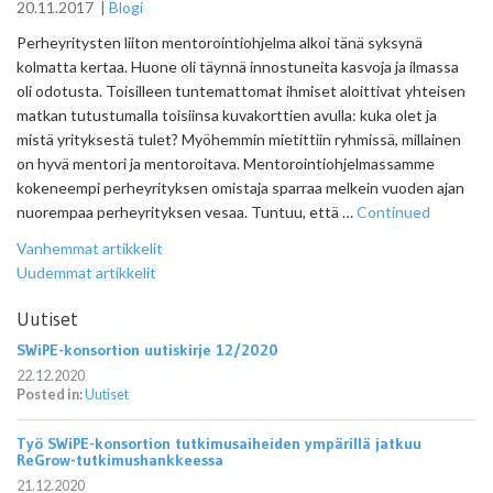
20.11.2017
|
Blogi
Perheyritysten liiton mentorointiohjelma alkoi tänä syksynä
kolmatta kertaa. Huone oli täynnä innostuneita kasvoja ja ilmassa
oli odotusta. Toisilleen tuntemattomat ihmiset aloittivat yhteisen
matkan tutustumalla toisiinsa kuvakorttien avulla: kuka olet ja
mistä yrityksestä tulet? Myöhemmin mietittiin ryhmissä, millainen
on hyvä mentori ja mentoroitava. Mentorointiohjelmassamme
kokeneempi perheyrityksen omistaja sparraa melkein vuoden ajan
nuorempaa perheyrityksen vesaa. Tuntuu, että …
Continued
Artikkelien
Vanhemmat artikkelit
selaus
Uudemmat artikkelit
Uutiset
SWiPE-konsortion uutiskirje 12/2020
22.12.2020
Posted in:
Uutiset
Työ SWiPE-konsortion tutkimusaiheiden ympärillä jatkuu
ReGrow-tutkimushankkeessa
21.12.2020