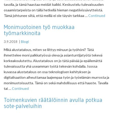
tasolla, ja tämä haastaa meidät kaikki. Keskustelu tulevaisuuden
osaamistarpeista on tällä hetkellä hieman negatiivissävytteistä.
Tämä johtunee siitä, että meillä ei ole täysin tarkkaa …
Continued
Monimuotoinen työ muokkaa
työmarkkinoita
3.9.2018
|
Blogi
Mikä alustatalous, miten se liittyy minuun ja työhöni? Tätä
ihmettelee moni palkkatyössä oleva ja asiantuntijatyötä tekevä
korkeakoulutettu. Alustatalous on jo tätä päivää ja epäilemättä
tulevaisuutta yhä useamman työtä tekevän kohdalla. Isossa
kuvassa alustatalous on osa teknologisen kehityksen ja
digitalisaation aiheuttamaa laajempaa työn ja työelämän murrosta ja
monimuotoisuutta. Tämä on sekä mahdollisuus että haaste. Tavalla
tai …
Continued
Toimenkuvien räätälöinnin avulla potkua
sote-palveluihin