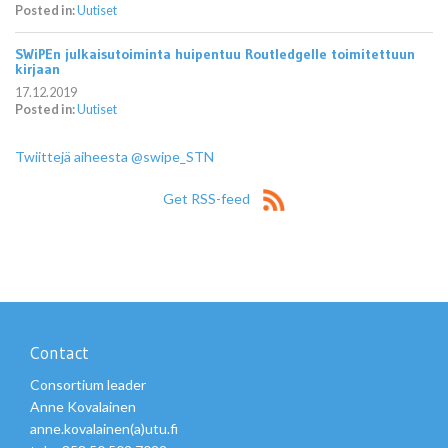
Posted in:
Uutiset
SWiPEn julkaisutoiminta huipentuu Routledgelle toimitettuun
kirjaan
17.12.2019
Posted in:
Uutiset
Twiittejä aiheesta @swipe_STN
Get RSS-feed
Contact
Consortium leader
Anne Kovalainen
anne.kovalainen(a)utu.fi