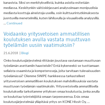
kanavista. Siksi on merkityksellistä, kuinka asioita esitetään
mediassa. Keskitynkin väitöskirjassani analysoimaan monipuolisia
mediasta koottuja aineistoja useilla, osin kulttuurintutkimuksesta
juontuvilla menetelmillä, kuten lähiluvulla ja visuaalisella analyysillä.
…
Continued
Voidaanko yritysvetoisen ammatillisen
koulutuksen avulla vastata muuttuvan
työelämän uusiin vaatimuksiin?
21.6.2018
|
Blogi
Onko koulutusjärjestelmä riittävän joustava vastamaan muuttuvan
työelämän asettamiin haasteisiin? Entä kykeneekö se tuottamaan
sellaista osaamista ja kompetensseja, joita tarvitaan tulevaisuuden
työelämässä? Olemme SWiPE-hankkeessa tarkastelleet
yritysvetoisen ammatillisen koulutuksen mahdollisuuksia vastata
muuttuvan työelämän vaatimuksiin. Yritysvetoisella ammatillisella
koulutuksella tarkoitamme yrityksen omaa koulutusta, jonka avulla
se kouluttaa työntekijöitä omaan tarpeeseensa. Eräs omaa
koulutusjärjestelmää ylläpitävä yritys on KONE Hissit Oy, …