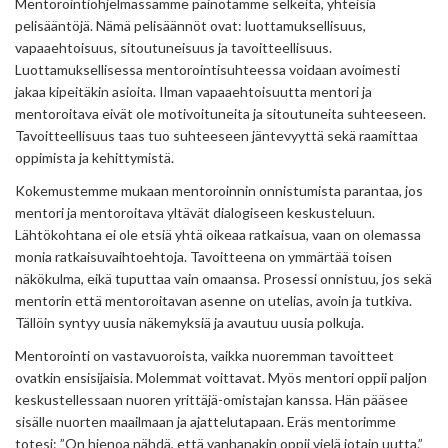
Mentorointiohjelmassamme painotamme selkeitä, yhteisiä
pelisääntöjä. Nämä pelisäännöt ovat: luottamuksellisuus,
vapaaehtoisuus, sitoutuneisuus ja tavoitteellisuus.
Luottamuksellisessa mentorointisuhteessa voidaan avoimesti
jakaa kipeitäkin asioita. Ilman vapaaehtoisuutta mentori ja
mentoroitava eivät ole motivoituneita ja sitoutuneita suhteeseen.
Tavoitteellisuus taas tuo suhteeseen jäntevyyttä sekä raamittaa
oppimista ja kehittymistä.
Kokemustemme mukaan mentoroinnin onnistumista parantaa, jos
mentori ja mentoroitava yltävät dialogiseen keskusteluun.
Lähtökohtana ei ole etsiä yhtä oikeaa ratkaisua, vaan on olemassa
monia ratkaisuvaihtoehtoja. Tavoitteena on ymmärtää toisen
näkökulma, eikä tuputtaa vain omaansa. Prosessi onnistuu, jos sekä
mentorin että mentoroitavan asenne on utelias, avoin ja tutkiva.
Tällöin syntyy uusia näkemyksiä ja avautuu uusia polkuja.
Mentorointi on vastavuoroista, vaikka nuoremman tavoitteet
ovatkin ensisijaisia. Molemmat voittavat. Myös mentori oppii paljon
keskustellessaan nuoren yrittäjä-omistajan kanssa. Hän pääsee
sisälle nuorten maailmaan ja ajattelutapaan. Eräs mentorimme
totesi: ”On hienoa nähdä, että vanhanakin oppii vielä jotain uutta.”