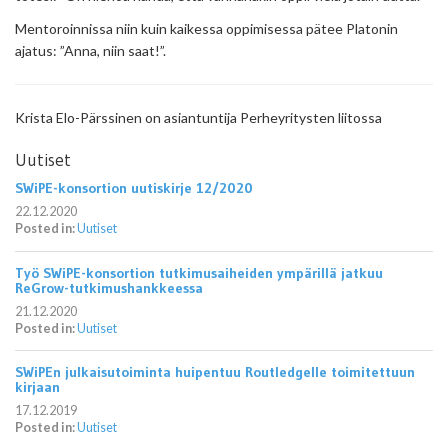
Mentoroinnissa niin kuin kaikessa oppimisessa pätee Platonin
ajatus: ”Anna, niin saat!”.
Krista Elo-Pärssinen on asiantuntija Perheyritysten liitossa
Uutiset
SWiPE-konsortion uutiskirje 12/2020
22.12.2020
Posted in:
Uutiset
Työ SWiPE-konsortion tutkimusaiheiden ympärillä jatkuu
ReGrow-tutkimushankkeessa
21.12.2020
Posted in:
Uutiset
SWiPEn julkaisutoiminta huipentuu Routledgelle toimitettuun
kirjaan
17.12.2019
Posted in:
Uutiset