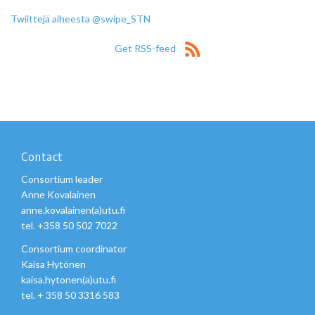
Twiittejä aiheesta @swipe_STN
Get RSS-feed
Contact
Consortium leader
Anne Kovalainen
anne.kovalainen(a)utu.fi
tel. +358 50 502 7022
Consortium coordinator
Kaisa Hytönen
kaisa.hytonen(a)utu.fi
tel. + 358 50 3316 583