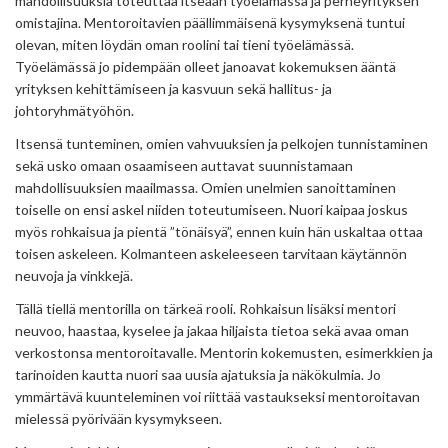
mahdollisuuksia toteuttaa itseään työelämässä ja perheyrityksen
omistajina. Mentoroitavien päällimmäisenä kysymyksenä tuntui
olevan, miten löydän oman roolini tai tieni työelämässä.
Työelämässä jo pidempään olleet janoavat kokemuksen ääntä
yrityksen kehittämiseen ja kasvuun sekä hallitus- ja
johtoryhmätyöhön.
Itsensä tunteminen, omien vahvuuksien ja pelkojen tunnistaminen
sekä usko omaan osaamiseen auttavat suunnistamaan
mahdollisuuksien maailmassa. Omien unelmien sanoittaminen
toiselle on ensi askel niiden toteutumiseen. Nuori kaipaa joskus
myös rohkaisua ja pientä ”tönäisyä”, ennen kuin hän uskaltaa ottaa
toisen askeleen. Kolmanteen askeleeseen tarvitaan käytännön
neuvoja ja vinkkejä.
Tällä tiellä mentorilla on tärkeä rooli. Rohkaisun lisäksi mentori
neuvoo, haastaa, kyselee ja jakaa hiljaista tietoa sekä avaa oman
verkostonsa mentoroitavalle. Mentorin kokemusten, esimerkkien ja
tarinoiden kautta nuori saa uusia ajatuksia ja näkökulmia. Jo
ymmärtävä kuunteleminen voi riittää vastaukseksi mentoroitavan
mielessä pyörivään kysymykseen.