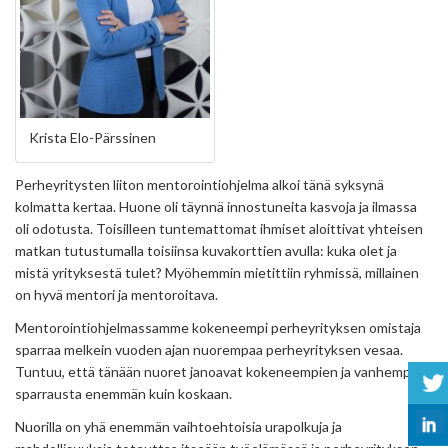
Krista Elo-Pärssinen
Perheyritysten liiton mentorointiohjelma alkoi tänä syksynä
kolmatta kertaa. Huone oli täynnä innostuneita kasvoja ja ilmassa
oli odotusta. Toisilleen tuntemattomat ihmiset aloittivat yhteisen
matkan tutustumalla toisiinsa kuvakorttien avulla: kuka olet ja
mistä yrityksestä tulet? Myöhemmin mietittiin ryhmissä, millainen
on hyvä mentori ja mentoroitava.
Mentorointiohjelmassamme kokeneempi perheyrityksen omistaja
sparraa melkein vuoden ajan nuorempaa perheyrityksen vesaa.
Tuntuu, että tänään nuoret janoavat kokeneempien ja vanhempien
sparrausta enemmän kuin koskaan.
Nuorilla on yhä enemmän vaihtoehtoisia urapolkuja ja