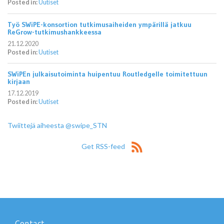
Posted in:
Uutiset
Työ SWiPE-konsortion tutkimusaiheiden ympärillä jatkuu
ReGrow-tutkimushankkeessa
21.12.2020
Posted in:
Uutiset
SWiPEn julkaisutoiminta huipentuu Routledgelle toimitettuun
kirjaan
17.12.2019
Posted in:
Uutiset
Twiittejä aiheesta @swipe_STN
Get RSS-feed
Contact