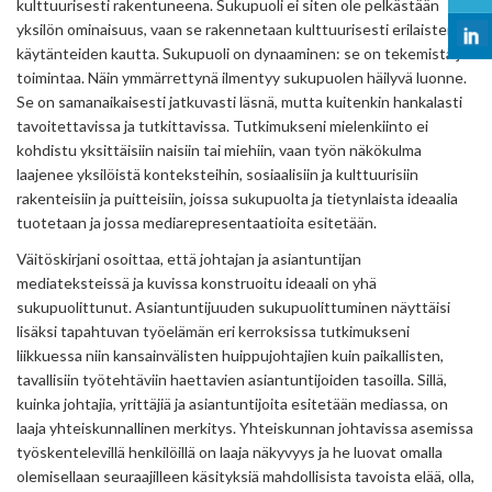
kulttuurisesti rakentuneena. Sukupuoli ei siten ole pelkästään
yksilön ominaisuus, vaan se rakennetaan kulttuurisesti erilaisten
käytänteiden kautta. Sukupuoli on dynaaminen: se on tekemistä ja
toimintaa. Näin ymmärrettynä ilmentyy sukupuolen häilyvä luonne.
Se on samanaikaisesti jatkuvasti läsnä, mutta kuitenkin hankalasti
tavoitettavissa ja tutkittavissa. Tutkimukseni mielenkiinto ei
kohdistu yksittäisiin naisiin tai miehiin, vaan työn näkökulma
laajenee yksilöistä konteksteihin, sosiaalisiin ja kulttuurisiin
rakenteisiin ja puitteisiin, joissa sukupuolta ja tietynlaista ideaalia
tuotetaan ja jossa mediarepresentaatioita esitetään.
Väitöskirjani osoittaa, että johtajan ja asiantuntijan
mediateksteissä ja kuvissa konstruoitu ideaali on yhä
sukupuolittunut. Asiantuntijuuden sukupuolittuminen näyttäisi
lisäksi tapahtuvan työelämän eri kerroksissa tutkimukseni
liikkuessa niin kansainvälisten huippujohtajien kuin paikallisten,
tavallisiin työtehtäviin haettavien asiantuntijoiden tasoilla. Sillä,
kuinka johtajia, yrittäjiä ja asiantuntijoita esitetään mediassa, on
laaja yhteiskunnallinen merkitys. Yhteiskunnan johtavissa asemissa
työskentelevillä henkilöillä on laaja näkyvyys ja he luovat omalla
olemisellaan seuraajilleen käsityksiä mahdollisista tavoista elää, olla,