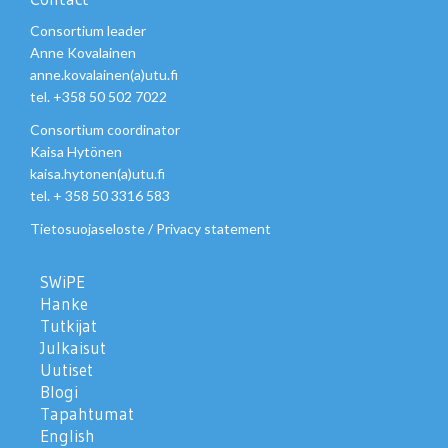
Consortium leader
Anne Kovalainen
anne.kovalainen(a)utu.fi
tel. +358 50 502 7022
Consortium coordinator
Kaisa Hytönen
kaisa.hytonen(a)utu.fi
tel. + 358 50 3316 583
Tietosuojaseloste
/
Privacy statement
SWiPE
Hanke
Tutkijat
Julkaisut
Uutiset
Blogi
Tapahtumat
English