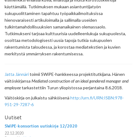
käyttämällä. Tutkimuksen mukaan asiantuntijatyön
sukupuolittaminen tapahtuu työpaikkailmoituksissa
hienovaraisesti artikuloimalla ja sallimalla useiden
tulkintamahdollisuuksien samanaikainen olemassaolo.
Tutkimukseni tarjoaa kulttuurisia uudelleenlukuja sukupuolesta,
osoittaa metodologisesti uusia tapoja tutkia sukupuolen
rakentumista taloudessa, ja korostaa mediatekstien ja kuvien
merkitystä ymmärryksen rakentumisessa.
Jatta Jännäri
toimii SWiPE-hankkeessa projektitutkijana. Hänen
väitöskirjansa
Mediated construction of an ideal gendered manager and
employee
tarkastettiin Turun yliopistossa perjantaina 8.6.2018.
Väitöskirja on julkaistu sähköisenä
http://urn.fi/URN:ISBN:978-
951-29-7287-6
Uutiset
SWiPE-konsortion uutiskirje 12/2020
22.12.2020