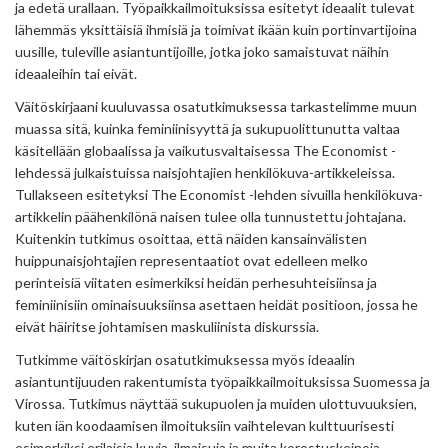
ja edetä urallaan. Työpaikkailmoituksissa esitetyt ideaalit tulevat
lähemmäs yksittäisiä ihmisiä ja toimivat ikään kuin portinvartijoina
uusille, tuleville asiantuntijoille, jotka joko samaistuvat näihin
ideaaleihin tai eivät.
Väitöskirjaani kuuluvassa osatutkimuksessa tarkastelimme muun
muassa sitä, kuinka feminiinisyyttä ja sukupuolittunutta valtaa
käsitellään globaalissa ja vaikutusvaltaisessa The Economist -
lehdessä julkaistuissa naisjohtajien henkilökuva-artikkeleissa.
Tullakseen esitetyksi The Economist -lehden sivuilla henkilökuva-
artikkelin päähenkilönä naisen tulee olla tunnustettu johtajana.
Kuitenkin tutkimus osoittaa, että näiden kansainvälisten
huippunaisjohtajien representaatiot ovat edelleen melko
perinteisiä viitaten esimerkiksi heidän perhesuhteisiinsa ja
feminiinisiin ominaisuuksiinsa asettaen heidät positioon, jossa he
eivät häiritse johtamisen maskuliinista diskurssia.
Tutkimme väitöskirjan osatutkimuksessa myös ideaalin
asiantuntijuuden rakentumista työpaikkailmoituksissa Suomessa ja
Virossa. Tutkimus näyttää sukupuolen ja muiden ulottuvuuksien,
kuten iän koodaamisen ilmoituksiin vaihtelevan kulttuurisesti
esimerkiksi erilaisia kuvia, ilmaisuja ja muita korostuskeinoja