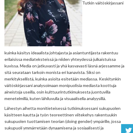
Tutkin väitöskirjassani
kuinka käsitys ideaalista johtajasta ja asiantuntijasta rakentuu
erilaisissa mediateksteissä ja niiden yhteydessä julkaistuissa
kuvissa. Media on jatkuvasti ja yhä kasvavasti läsnä arjessamme ja
sitä seurataan tarkoin monista eri kanavista. Siksi on
merkityksellistä, kuinka asioita esitetään mediassa. Keskitynkin
väitöskirjassani analysoimaan monipuolisia mediasta koottuja
aineistoja useilla, osin kulttuurintutkimuksesta juontuvilla
menetelmillä, kuten lähiluvulla ja visuaalisella analyysillä.
Lähestyn aihetta monitieteisessä tutkimuksessani sukupuolen
käsitteen kautta ja työn teoreettinen viitekehys rakentuukin
sukupuolen tuottamisen teorian (doing gender) ympärille, jossa
sukupuoli ymmärretään dynaamisena ja sosiaalisesti ja