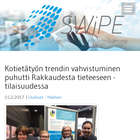
Toggl
navig
Kotietätyön trendin vahvistuminen
puhutti Rakkaudesta tieteeseen -
tilaisuudessa
15.2.2017
|
Uutiset
-
Yleinen