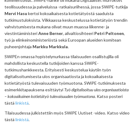
kommentoivat. SWiPE-hanke oli mukana Digitaaliset murrokset
teollisuudessa ja palveluissa -ratkaisuriihessä, jossa SWiPE-tutkija
Mervi Hasu
kertoi kokoaikaisesta kotietätyöstä saaduista
tutkimustuloksista. Vilkkaassa keskustelussa kotietätyön trendin
vahvistumisesta mukana olivat muun muassa liikenne- ja
viestintäministeri
Anne Berner
, alivaltiosihteeri
Petri Peltonen
,
työ ja elinkeinoministeriöstä sekä Euroopan alueiden komitean
puheenjohtaja
Markku Markkula
.
SWiPEn omassa hypistelynurkassa tilaisuuden osallistujilla oli
mahdollista keskustella tutkijoiden kanssa SWiPE-
tutkimushankkeesta. Erityisesti keskustelua käytiin työn
digitalisoitumisesta ulos organisaatiosta ja kokoaikaisesta
kotietätyöstä tulevaisuuden työmuotona. SWiPE-tutkimuksesta
esimerkkitapauksena esittäytyi
Työ digitalisoituu ulos organisaatioista
– kokoaikainen kotietätyö tulevaisuuden työmuotona
. Katso posteri
tästä
linkistä
.
Tilaisuudessa julkistettiin myös SWiPE Uutiset -video. Katso video
tästä
linkistä
.