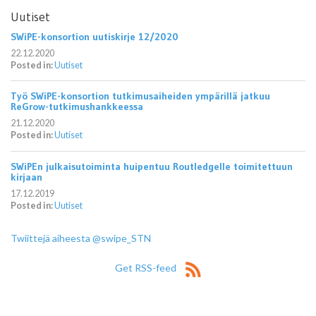
Uutiset
SWiPE-konsortion uutiskirje 12/2020
22.12.2020
Posted in:
Uutiset
Työ SWiPE-konsortion tutkimusaiheiden ympärillä jatkuu
ReGrow-tutkimushankkeessa
21.12.2020
Posted in:
Uutiset
SWiPEn julkaisutoiminta huipentuu Routledgelle toimitettuun
kirjaan
17.12.2019
Posted in:
Uutiset
Twiittejä aiheesta @swipe_STN
Get RSS-feed