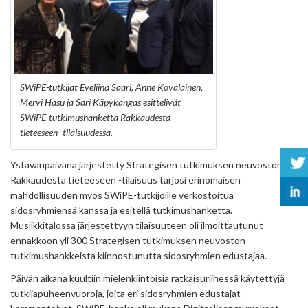
SWiPE-tutkijat Eveliina Saari, Anne Kovalainen,
Mervi Hasu ja Sari Käpykangas esittelivät
SWiPE-tutkimushanketta Rakkaudesta
tieteeseen -tilaisuudessa.
Ystävänpäivänä järjestetty Strategisen tutkimuksen neuvoston
Rakkaudesta tieteeseen -tilaisuus tarjosi erinomaisen
mahdollisuuden myös SWiPE-tutkijoille verkostoitua
sidosryhmiensä kanssa ja esitellä tutkimushanketta.
Musiikkitalossa järjestettyyn tilaisuuteen oli ilmoittautunut
ennakkoon yli 300 Strategisen tutkimuksen neuvoston
tutkimushankkeista kiinnostunutta sidosryhmien edustajaa.
Päivän aikana kuultiin mielenkiintoisia ratkaisuriihessä käytettyjä
tutkijapuheenvuoroja, joita eri sidosryhmien edustajat