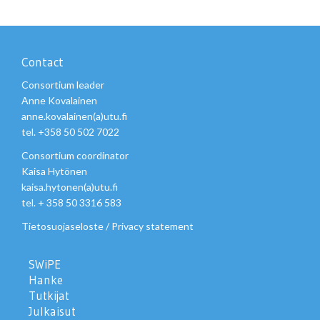
Contact
Consortium leader
Anne Kovalainen
anne.kovalainen(a)utu.fi
tel. +358 50 502 7022
Consortium coordinator
Kaisa Hytönen
kaisa.hytonen(a)utu.fi
tel. + 358 50 3316 583
Tietosuojaseloste
/
Privacy statement
SWiPE
Hanke
Tutkijat
Julkaisut