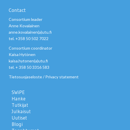
Contact
Consortium leader
Anne Kovalainen
anne.kovalainen(a)utu.fi
tel. +358 50 502 7022
Consortium coordinator
Kaisa Hytönen
kaisa.hytonen(a)utu.fi
tel. + 358 50 3316 583
Tietosuojaseloste
/
Privacy statement
SWiPE
Hanke
Tutkijat
Julkaisut
Uutiset
Blogi