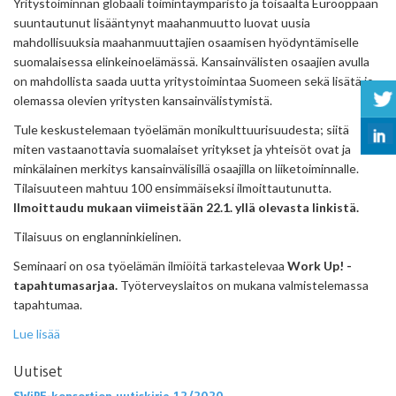
Yritystoiminnan globaali toimintaympäristö ja toisaalta Eurooppaan
suuntautunut lisääntynyt maahanmuutto luovat uusia
mahdollisuuksia maahanmuuttajien osaamisen hyödyntämiselle
suomalaisessa elinkeinoelämässä. Kansainvälisten osaajien avulla
on mahdollista saada uutta yritystoimintaa Suomeen sekä lisätä jo
olemassa olevien yritysten kansainvälistymistä.
Tule keskustelemaan työelämän monikulttuurisuudesta; siitä
miten vastaanottavia suomalaiset yritykset ja yhteisöt ovat ja
minkälainen merkitys kansainvälisillä osaajilla on liiketoiminnalle.
Tilaisuuteen mahtuu 100 ensimmäiseksi ilmoittautunutta.
Ilmoittaudu mukaan viimeistään 22.1. yllä olevasta linkistä.
Tilaisuus on englanninkielinen.
Seminaari on osa työelämän ilmiöitä tarkastelevaa
Work Up! -
tapahtumasarjaa.
Työterveyslaitos on mukana valmistelemassa
tapahtumaa.
Lue lisää
Uutiset