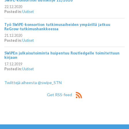
SWiPE-konsortion uutiskirje 12/2020
22.12.2020
Posted in:
Uutiset
Työ SWiPE-konsortion tutkimusaiheiden ympärillä jatkuu
ReGrow-tutkimushankkeessa
21.12.2020
Posted in:
Uutiset
SWiPEn julkaisutoiminta huipentuu Routledgelle toimitettuun
kirjaan
17.12.2019
Posted in:
Uutiset
Twiittejä aiheesta @swipe_STN
Get RSS-feed