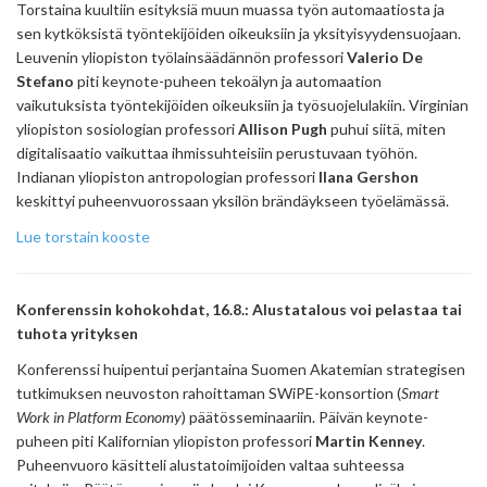
Torstaina kuultiin esityksiä muun muassa työn automaatiosta ja
sen kytköksistä työntekijöiden oikeuksiin ja yksityisyydensuojaan.
Leuvenin yliopiston työlainsäädännön professori
Valerio De
Stefano
piti keynote-puheen tekoälyn ja automaation
vaikutuksista työntekijöiden oikeuksiin ja työsuojelulakiin. Virginian
yliopiston sosiologian professori
Allison Pugh
puhui siitä, miten
digitalisaatio vaikuttaa ihmissuhteisiin perustuvaan työhön.
Indianan yliopiston antropologian professori
Ilana Gershon
keskittyi puheenvuorossaan yksilön brändäykseen työelämässä.
Lue torstain kooste
Konferenssin kohokohdat, 16.8.: Alustatalous voi pelastaa tai
tuhota yrityksen
Konferenssi huipentui perjantaina Suomen Akatemian strategisen
tutkimuksen neuvoston rahoittaman SWiPE-konsortion (
Smart
Work in Platform Economy
) päätösseminaariin. Päivän keynote-
puheen piti Kalifornian yliopiston professori
Martin Kenney
.
Puheenvuoro käsitteli alustatoimijoiden valtaa suhteessa