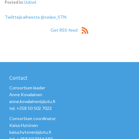
Posted in:
Uutiset
Twiittejä aiheesta @swipe_STN
Get RSS-feed
Contact
Consortium leader
Anne Kovalainen
anne.kovalainen(a)utu.fi
tel. +358 50 502 7022
Consortium coordinator
Kaisa Hytönen
kaisa.hytonen(a)utu.fi
tel. + 358 50 3316 583