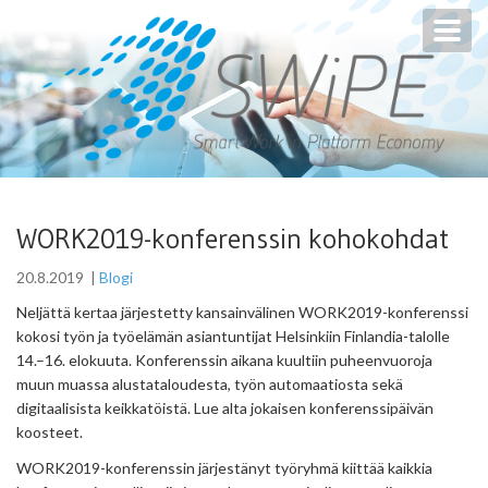
Toggl
navig
WORK2019-konferenssin kohokohdat
20.8.2019
|
Blogi
Neljättä kertaa järjestetty kansainvälinen WORK2019-konferenssi
kokosi työn ja työelämän asiantuntijat Helsinkiin Finlandia-talolle
14.–16. elokuuta. Konferenssin aikana kuultiin puheenvuoroja
muun muassa alustataloudesta, työn automaatiosta sekä
digitaalisista keikkatöistä. Lue alta jokaisen konferenssipäivän
koosteet.
WORK2019-konferenssin järjestänyt työryhmä kiittää kaikkia