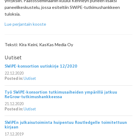
yrityksiin. Päätösseminaariin kuului Kenneyn puheen lisäksi
paneelikeskustelu, jossa esiteltiin SWiPE-tutkimushankkeen
tuloksia.
Lue perjantain kooste
Teksti: Kira Keini, KasKas Media Oy
Uutiset
SWiPE-konsortion uutiskirje 12/2020
22.12.2020
Posted in:
Uutiset
Työ SWiPE-konsortion tutkimusaiheiden ympärillä jatkuu
ReGrow-tutkimushankkeessa
21.12.2020
Posted in:
Uutiset
SWiPEn julkaisutoiminta huipentuu Routledgelle toimitettuun
kirjaan
17.12.2019