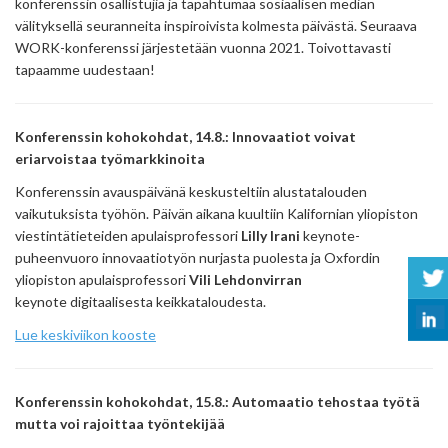
konferenssin osallistujia ja tapahtumaa sosiaalisen median
välityksellä seuranneita inspiroivista kolmesta päivästä. Seuraava
WORK-konferenssi järjestetään vuonna 2021. Toivottavasti
tapaamme uudestaan!
Konferenssin kohokohdat, 14.8.: Innovaatiot voivat
eriarvoistaa työmarkkinoita
Konferenssin avauspäivänä keskusteltiin alustatalouden
vaikutuksista työhön. Päivän aikana kuultiin Kalifornian yliopiston
viestintätieteiden apulaisprofessori
Lilly Irani
keynote-
puheenvuoro innovaatiotyön nurjasta puolesta ja Oxfordin
yliopiston apulaisprofessori
Vili Lehdonvirran
keynote
digitaalisesta keikkataloudesta.
Lue keskiviikon kooste
Konferenssin kohokohdat, 15.8.: Automaatio tehostaa työtä
mutta voi rajoittaa työntekijää