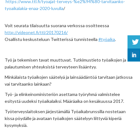
https://www.ttl.fi/tyoajat-terveys-%e2%94%80-tarvitaanko-
tyoaikalakia-enaa-2020-luvulla
/
Voit seurata tilaisuutta suorana verkossa osoitteessa
http://videonet.fi/ttl/20170216/
Osallistu keskusteluun Twitterissä tunnisteella
#työaika
.
Työ ja tekemisen tavat muuttuvat. Tutkimustieto työaikojen ja
palautumisen yhteyksistä terveyteen lisääntyy.
Minkälaista työaikojen säätelyä ja lainsäädäntöä tarvitaan jatkossa
vai tarvitaanko lainkaan?
Työ- ja elinkeinoministeriön asettama työryhmä valmistelee
esitystä uudeksi työaikalaiksi. Määräaika on kesäkuussa 2017.
Työterveyslaitoksen järjestämällä Työaikabrunssilla nostetaan
kissa pöydälle ja avataan työaikojen säätelyyn liittyviä kiperiä
kysymyksiä.