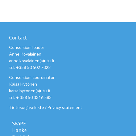
Contact
Consortium leader
Anne Kovalainen
anne.kovalainen(a)utu.fi
tel. +358 50 502 7022
Consortium coordinator
Kaisa Hytönen
kaisa.hytonen(a)utu.fi
tel. + 358 50 3316 583
Tietosuojaseloste
/
Privacy statement
SWiPE
Hanke