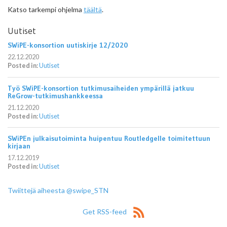
Katso tarkempi ohjelma
täältä
.
Uutiset
SWiPE-konsortion uutiskirje 12/2020
22.12.2020
Posted in:
Uutiset
Työ SWiPE-konsortion tutkimusaiheiden ympärillä jatkuu
ReGrow-tutkimushankkeessa
21.12.2020
Posted in:
Uutiset
SWiPEn julkaisutoiminta huipentuu Routledgelle toimitettuun
kirjaan
17.12.2019
Posted in:
Uutiset
Twiittejä aiheesta @swipe_STN
Get RSS-feed