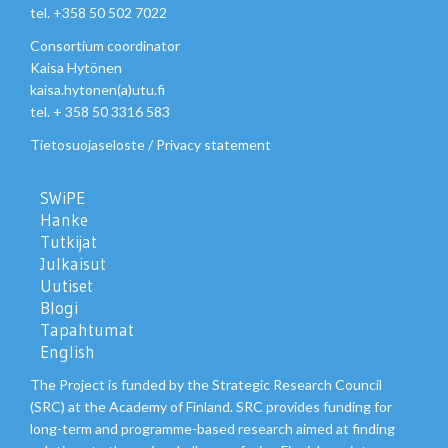
tel. +358 50 502 7022
Consortium coordinator
Kaisa Hytönen
kaisa.hytonen(a)utu.fi
tel. + 358 50 3316 583
Tietosuojaseloste
/
Privacy statement
SWiPE
Hanke
Tutkijat
Julkaisut
Uutiset
Blogi
Tapahtumat
English
The Project is funded by the Strategic Research Council
(SRC) at the Academy of Finland. SRC provides funding for
long-term and programme-based research aimed at finding