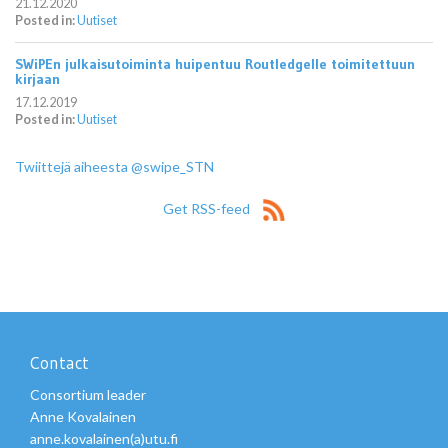
21.12.2020
Posted in:
Uutiset
SWiPEn julkaisutoiminta huipentuu Routledgelle toimitettuun
kirjaan
17.12.2019
Posted in:
Uutiset
Twiittejä aiheesta @swipe_STN
Get RSS-feed
Contact
Consortium leader
Anne Kovalainen
anne.kovalainen(a)utu.fi