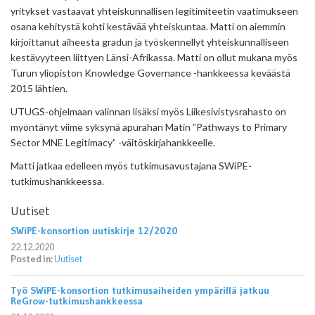
yritykset vastaavat yhteiskunnallisen legitimiteetin vaatimukseen
osana kehitystä kohti kestävää yhteiskuntaa. Matti on aiemmin
kirjoittanut aiheesta gradun ja työskennellyt yhteiskunnalliseen
kestävyyteen liittyen Länsi-Afrikassa. Matti on ollut mukana myös
Turun yliopiston Knowledge Governance -hankkeessa keväästä
2015 lähtien.
UTUGS-ohjelmaan valinnan lisäksi myös Liikesivistysrahasto on
myöntänyt viime syksynä apurahan Matin ”Pathways to Primary
Sector MNE Legitimacy” -väitöskirjahankkeelle.
Matti jatkaa edelleen myös tutkimusavustajana SWiPE-
tutkimushankkeessa.
Uutiset
SWiPE-konsortion uutiskirje 12/2020
22.12.2020
Posted in:
Uutiset
Työ SWiPE-konsortion tutkimusaiheiden ympärillä jatkuu
ReGrow-tutkimushankkeessa