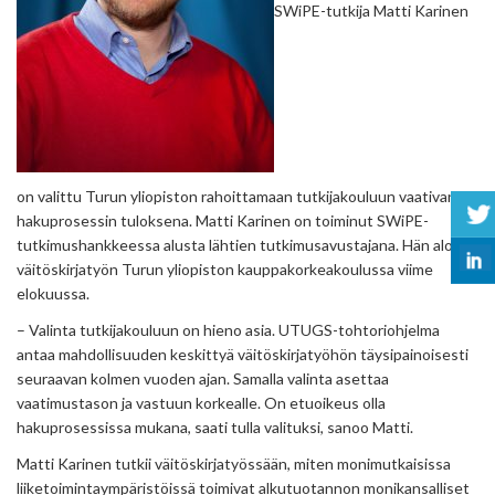
SWiPE-tutkija Matti Karinen
on valittu Turun yliopiston rahoittamaan tutkijakouluun vaativan
hakuprosessin tuloksena. Matti Karinen on toiminut SWiPE-
tutkimushankkeessa alusta lähtien tutkimusavustajana. Hän aloitti
väitöskirjatyön Turun yliopiston kauppakorkeakoulussa viime
elokuussa.
– Valinta tutkijakouluun on hieno asia. UTUGS-tohtoriohjelma
antaa mahdollisuuden keskittyä väitöskirjatyöhön täysipainoisesti
seuraavan kolmen vuoden ajan. Samalla valinta asettaa
vaatimustason ja vastuun korkealle. On etuoikeus olla
hakuprosessissa mukana, saati tulla valituksi, sanoo Matti.
Matti Karinen tutkii väitöskirjatyössään, miten monimutkaisissa
liiketoimintaympäristöissä toimivat alkutuotannon monikansalliset