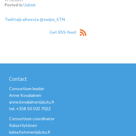
Posted in:
Uutiset
Twiittejä aiheesta @swipe_STN
Get RSS-feed
Contact
Consortium leader
Anne Kovalainen
anne.kovalainen(a)utu.fi
tel. +358 50 502 7022
Consortium coordinator
Kaisa Hytönen
kaisa.hytonen(a)utu.fi