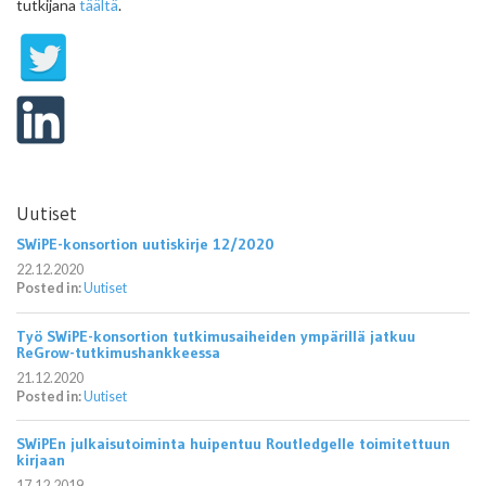
tutkijana
täältä
.
Uutiset
SWiPE-konsortion uutiskirje 12/2020
22.12.2020
Posted in:
Uutiset
Työ SWiPE-konsortion tutkimusaiheiden ympärillä jatkuu
ReGrow-tutkimushankkeessa
21.12.2020
Posted in:
Uutiset
SWiPEn julkaisutoiminta huipentuu Routledgelle toimitettuun
kirjaan
17.12.2019