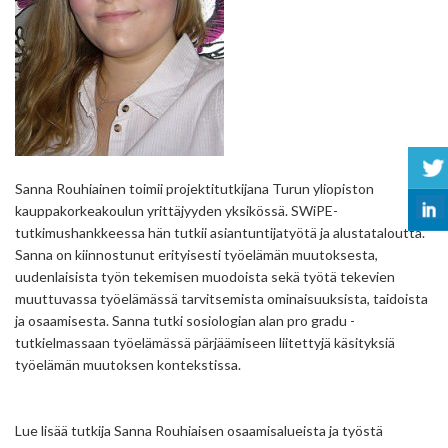
Sanna Rouhiainen toimii projektitutkijana Turun yliopiston
kauppakorkeakoulun yrittäjyyden yksikössä. SWiPE-
tutkimushankkeessa hän tutkii asiantuntijatyötä ja alustataloutta.
Sanna on kiinnostunut erityisesti työelämän muutoksesta,
uudenlaisista työn tekemisen muodoista sekä työtä tekevien
muuttuvassa työelämässä tarvitsemista ominaisuuksista, taidoista
ja osaamisesta. Sanna tutki sosiologian alan pro gradu -
tutkielmassaan työelämässä pärjäämiseen liitettyjä käsityksiä
työelämän muutoksen kontekstissa.
Lue lisää tutkija Sanna Rouhiaisen osaamisalueista ja työstä