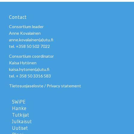
Contact
Consortium leader
Anne Kovalainen
anne.kovalainen(a)utu.fi
tel. +358 50 502 7022
Consortium coordinator
Kaisa Hytönen
kaisa.hytonen(a)utu.fi
tel. + 358 50 3316 583
Tietosuojaseloste
/
Privacy statement
SWiPE
Hanke
Tutkijat
Julkaisut
Uutiset