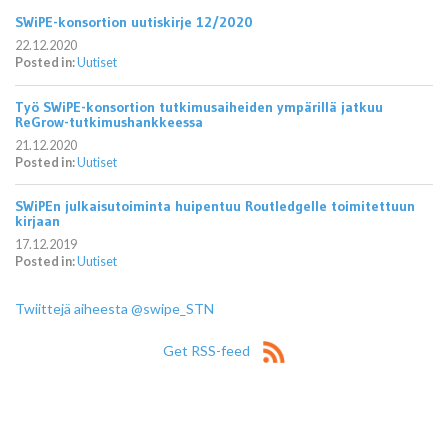
SWiPE-konsortion uutiskirje 12/2020
22.12.2020
Posted in:
Uutiset
Työ SWiPE-konsortion tutkimusaiheiden ympärillä jatkuu
ReGrow-tutkimushankkeessa
21.12.2020
Posted in:
Uutiset
SWiPEn julkaisutoiminta huipentuu Routledgelle toimitettuun
kirjaan
17.12.2019
Posted in:
Uutiset
Twiittejä aiheesta @swipe_STN
Get RSS-feed