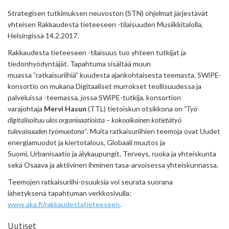
Strategisen tutkimuksen neuvoston (STN) ohjelmat järjestävät
yhteisen Rakkaudesta tieteeseen -tilaisuuden Musiikkitalolla,
Helsingissä 14.2.2017.
Rakkaudesta tieteeseen -tilaisuus tuo yhteen tutkijat ja
tiedonhyödyntäjät. Tapahtuma sisältää muun
muassa ”ratkaisuriihiä” kuudesta ajankohtaisesta teemasta. SWiPE-
konsortio on mukana Digitaaliset murrokset teollisuudessa ja
palveluissa -teemassa, jossa SWiPE-tutkija, konsortion
varajohtaja
Mervi Hasun
(TTL) tietoiskun otsikkona on
”Työ
digitalisoituu ulos organisaatioista – kokoaikainen kotietätyö
tulevaisuuden työmuotona”
. Muita ratkaisuriihien teemoja ovat Uudet
energiamuodot ja kiertotalous, Globaali muutos ja
Suomi, Urbanisaatio ja älykaupungit, Terveys, ruoka ja yhteiskunta
sekä Osaava ja aktiivinen ihminen tasa-arvoisessa yhteiskunnassa.
Teemojen ratkaisuriihi-osuuksia voi seurata suorana
lähetyksenä tapahtuman verkkosivulla:
www.aka.fi/rakkaudestatieteeseen
.
Uutiset