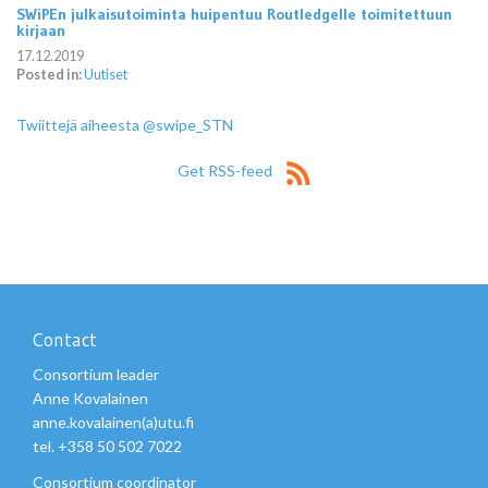
SWiPEn julkaisutoiminta huipentuu Routledgelle toimitettuun
kirjaan
17.12.2019
Posted in:
Uutiset
Twiittejä aiheesta @swipe_STN
Get RSS-feed
Contact
Consortium leader
Anne Kovalainen
anne.kovalainen(a)utu.fi
tel. +358 50 502 7022
Consortium coordinator