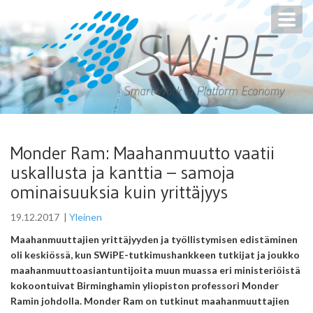
Toggl
navig
Monder Ram: Maahanmuutto vaatii
uskallusta ja kanttia – samoja
ominaisuuksia kuin yrittäjyys
19.12.2017
|
Yleinen
Maahanmuuttajien yrittäjyyden ja työllistymisen edistäminen
oli keskiössä, kun SWiPE-tutkimushankkeen tutkijat ja joukko
maahanmuuttoasiantuntijoita muun muassa eri ministeriöistä
kokoontuivat Birminghamin yliopiston professori Monder
Ramin johdolla. Monder Ram on tutkinut maahanmuuttajien