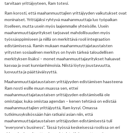
tarvitaan yrittäjyyteen, Ram totesi.
Ram korosti, että maahanmuuttajien yrittäjyyden vaikutukset ovat
moninaiset. Yrittäjäksi ryhtyvä maahanmuuttaja luo työpaikan
itselleen, mutta usein myös laajemmalle yhteisölle. Usein
maahanmuuttajayritykset tarjoavat mahdollisuuden myös
työssäoppimiseen ja niillä on merkittävä rooli integraation
edistämisessä. Ramin mukaan maahanmuuttajataustaisten
yritysten sosiaalinen merkitys on hyvin tärkeä taloudellisen
merkityksen lisäksi – monet maahanmuuttajayritykset haluavat
kasvaa ja ovat kunnianhimoisia. Niistä löytyy joustavuutta,
luovuutta ja päättäväisyyttä.
Maahanmuuttajataustaisen yrittäjyyden edistämisen haasteena
Ram nosti esille muun muassa sen, ettei
maahanmuuttajataustaisen yrittäjyyden edistämisellä ole
omistajaa; kuka omistaa agendan – kenen tehtävä on edistää
maahanmuuttajien yrittäjyyttä, Ram kysyi. Omassa
tutkimusyksikössään hän ratkaisi asian niin, että
maahanmuuttajataustaisen yrittäjyyden edistämisestä tuli
”everyone’s business”. Tässä työssä keskeisessä roolissa on eri