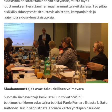
sidosryhmien sitouttaminen yhteistyöhön, mutta myös
luottamuksen herättäminen maahanmuuttajayrityksissä. Työ pitää
sisällään sidosryhmät sitouttavia aloitteita, kampanjointia ja
laajempia sidosryhmätilaisuuksia.
Maahanmuuttajat ovat taloudellinen voimavara
Suomalaisia havaintoja keskusteluun toivat SWiPE-
tutkimushankkeen edustajina tutkijat Paolo Fornaro Etlasta ja Satu
Aaltonen Turun yliopistosta. Fornaro kertoi yrittäjien osuuden