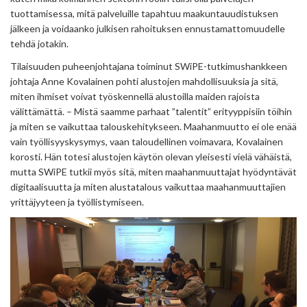
tuottamisessa, mitä palveluille tapahtuu maakuntauudistuksen
jälkeen ja voidaanko julkisen rahoituksen ennustamattomuudelle
tehdä jotakin.
Tilaisuuden puheenjohtajana toiminut SWiPE-tutkimushankkeen
johtaja Anne Kovalainen pohti alustojen mahdollisuuksia ja sitä,
miten ihmiset voivat työskennellä alustoilla maiden rajoista
välittämättä. – Mistä saamme parhaat ”talentit” erityyppisiin töihin
ja miten se vaikuttaa talouskehitykseen. Maahanmuutto ei ole enää
vain työllisyyskysymys, vaan taloudellinen voimavara, Kovalainen
korosti. Hän totesi alustojen käytön olevan yleisesti vielä vähäistä,
mutta SWiPE tutkii myös sitä, miten maahanmuuttajat hyödyntävät
digitaalisuutta ja miten alustatalous vaikuttaa maahanmuuttajien
yrittäjyyteen ja työllistymiseen.