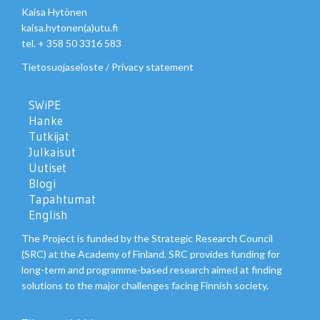
Kaisa Hytönen
kaisa.hytonen(a)utu.fi
tel. + 358 50 3316 583
Tietosuojaseloste
/
Privacy statement
SWiPE
Hanke
Tutkijat
Julkaisut
Uutiset
Blogi
Tapahtumat
English
The Project is funded by the Strategic Research Council
(SRC) at the Academy of Finland. SRC provides funding for
long-term and programme-based research aimed at finding
solutions to the major challenges facing Finnish society.