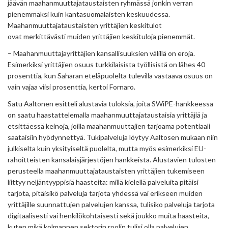
jäävän maahanmuuttajataustaisten ryhmässä jonkin verran
pienemmäksi kuin kantasuomalaisten keskuudessa.
Maahanmuuttajataustaisten yrittäjien keskitulot
ovat merkittävästi muiden yrittäjien keskituloja pienemmät.
– Maahanmuuttajayrittäjien kansallisuuksien välillä on eroja.
Esimerkiksi yrittäjien osuus turkkilaisista työllisistä on lähes 40
prosenttia, kun Saharan eteläpuolelta tulevilla vastaava osuus on
vain vajaa viisi prosenttia, kertoi Fornaro.
Satu Aaltonen esitteli alustavia tuloksia, joita SWiPE-hankkeessa
on saatu haastattelemalla maahanmuuttajataustaisia yrittäjiä ja
etsittäessä keinoja, joilla maahanmuuttajien tarjoama potentiaali
saataisiin hyödynnettyä. Tukipalveluja löytyy Aaltosen mukaan niin
julkiselta kuin yksityiseltä puolelta, mutta myös esimerkiksi EU-
rahoitteisten kansalaisjärjestöjen hankkeista. Alustavien tulosten
perusteella maahanmuuttajataustaisten yrittäjien tukemiseen
liittyy neljäntyyppisiä haasteita: millä kielellä palveluita pitäisi
tarjota, pitäisikö palveluja tarjota yhdessä vai erikseen muiden
yrittäjille suunnattujen palvelujen kanssa, tulisiko palveluja tarjota
digitaalisesti vai henkilökohtaisesti sekä joukko muita haasteita,
kuten mikä kolmannen sektorin roolin tulisi olla palvelujen