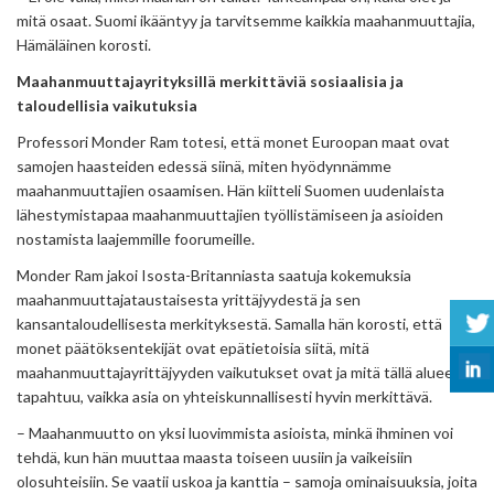
mitä osaat. Suomi ikääntyy ja tarvitsemme kaikkia maahanmuuttajia,
Hämäläinen korosti.
Maahanmuuttajayrityksillä merkittäviä sosiaalisia ja
taloudellisia vaikutuksia
Professori Monder Ram totesi, että monet Euroopan maat ovat
samojen haasteiden edessä siinä, miten hyödynnämme
maahanmuuttajien osaamisen. Hän kiitteli Suomen uudenlaista
lähestymistapaa maahanmuuttajien työllistämiseen ja asioiden
nostamista laajemmille foorumeille.
Monder Ram jakoi Isosta-Britanniasta saatuja kokemuksia
maahanmuuttajataustaisesta yrittäjyydestä ja sen
kansantaloudellisesta merkityksestä. Samalla hän korosti, että
monet päätöksentekijät ovat epätietoisia siitä, mitä
maahanmuuttajayrittäjyyden vaikutukset ovat ja mitä tällä alueella
tapahtuu, vaikka asia on yhteiskunnallisesti hyvin merkittävä.
– Maahanmuutto on yksi luovimmista asioista, minkä ihminen voi
tehdä, kun hän muuttaa maasta toiseen uusiin ja vaikeisiin
olosuhteisiin. Se vaatii uskoa ja kanttia – samoja ominaisuuksia, joita