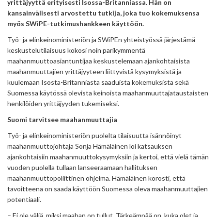
yrittäjyyttä erityisesti Isossa-Britanniassa. Hän on
kansainvälisesti arvostettu tutkija, joka tuo kokemuksensa
myös SWiPE-tutkimushankkeen käyttöön.
Työ- ja elinkeinoministeriön ja SWiPEn yhteistyössä järjestämä
keskustelutilaisuus kokosi noin parikymmentä
maahanmuuttoasiantuntijaa keskustelemaan ajankohtaisista
maahanmuuttajien yrittäjyyteen liittyvistä kysymyksistä ja
kuulemaan Isosta-Britanniasta saaduista kokemuksista sekä
Suomessa käytössä olevista keinoista maahanmuuttajataustaisten
henkilöiden yrittäjyyden tukemiseksi.
Suomi tarvitsee maahanmuuttajia
Työ- ja elinkeinoministeriön puolelta tilaisuutta isännöinyt
maahanmuuttojohtaja Sonja Hämäläinen loi katsauksen
ajankohtaisiin maahanmuuttokysymyksiin ja kertoi, että vielä tämän
vuoden puolella tullaan lanseeraamaan hallituksen
maahanmuuttopoliittinen ohjelma. Hämäläinen korosti, että
tavoitteena on saada käyttöön Suomessa oleva maahanmuuttajien
potentiaali.
– Ei ole väliä, miksi maahan on tullut. Tärkeämpää on, kuka olet ja