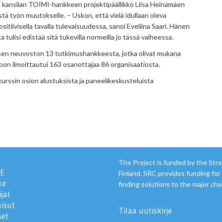
n kanslian TOIMI-hankkeen projektipäällikkö Liisa Heinämäen
stä työn muutokselle. – Uskon, että vielä idullaan oleva
itiivisella tavalla tulevaisuudessa, sanoi Eveliina Saari. Hänen
ulisi edistää sitä tukevilla normeilla jo tässä vaiheessa.
sen neuvoston 13 tutkimushankkeesta, jotka olivat mukana
oon ilmoittautui 163 osanottajaa 86 organisaatiosta.
kurssin osion alustuksista ja paneelikeskusteluista
The Project is funded by the Str
E
Finland. SRC provides funding fo
ke
finding solutions to the major cha
jat
aisut
Tilaa uutiskirje
set