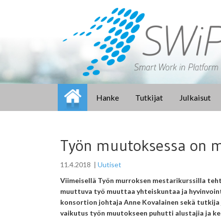
Hanke
Tutkijat
Julkaisut
Työn muutoksessa on m
11.4.2018
|
Uutiset
Viimeisellä Työn murroksen mestarikurssilla teht
muuttuva työ muuttaa yhteiskuntaa ja hyvinvoint
konsortion johtaja Anne Kovalainen sekä tutkija j
vaikutus työn muutokseen puhutti alustajia ja ke