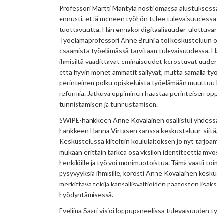
Professori Martti Mäntylä nosti omassa alustuksessaa
ennusti, että moneen työhön tulee tulevaisuudessa di
tuottavuutta. Hän ennakoi digitaalisuuden ulottuvan
Työelämäprofessori Anne Brunila toi keskusteluun o
osaamista työelämässä tarvitaan tulevaisuudessa. H
ihmisiltä vaadittavat ominaisuudet korostuvat uuden
että hyvin monet ammatit säilyvät, mutta samalla ty
perinteinen polku opiskeluista työelämään muuttuu
reformia. Jatkuva oppiminen haastaa perinteisen op
tunnistamisen ja tunnustamisen.
SWiPE-hankkeen Anne Kovalainen osallistui yhdess
hankkeen Hanna Virtasen kanssa keskusteluun siitä, 
Keskustelussa kiiteltiin koululaitoksen jo nyt tarjoa
mukaan erittäin tärkeä osa yksilön identiteettiä myös
henkilöille ja työ voi monimuotoistua. Tämä vaatii toi
pysyvyyksiä ihmisille, korosti Anne Kovalainen kesk
merkittävä tekijä kansallisvaltioiden päätösten lisä
hyödyntämisessä.
Eveliina Saari visioi loppupaneelissa tulevaisuuden 