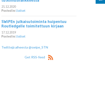
tutkimushankkeessa
21.12.2020
Posted in:
Uutiset
SWiPEn julkaisutoiminta huipentuu
Routledgelle toimitettuun kirjaan
17.12.2019
Posted in:
Uutiset
Twiittejä aiheesta @swipe_STN
Get RSS-feed