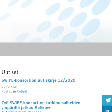
Uutiset
SWiPE-konsortion uutiskirje 12/2020
22.12.2020
Posted in:
Uutiset
Työ SWiPE-konsortion tutkimusaiheiden
ympärillä jatkuu ReGrow-