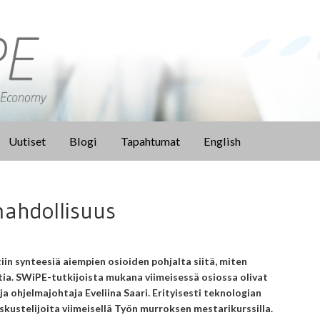
Uutiset
Blogi
Tapahtumat
English
ahdollisuus
iin synteesiä aiempien osioiden pohjalta siitä, miten
ia. SWiPE-tutkijoista mukana viimeisessä osiossa olivat
a ohjelmajohtaja Eveliina Saari. Erityisesti teknologian
skustelijoita viimeisellä Työn murroksen mestarikurssilla.