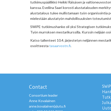
tutkimuspäällikkö Heikki Räisäsen ja valtioneuvosto
kanssa. Eveliina Saari korosti alustatalouden merkity
alustatalous tulee mullistamaan työn organisointia pos
mielestään alustatyön mahdollisuuksien toteutumista t
SWiPE-tutkimushanke oli yksi Strategisen tutkimuk
Työn murroksen mestarikurssilla. Kurssin neljään osi
Katso tallenteet 10.4. järjestetyn neljännen mestari
osoitteesta
tasaarvostn.fi
.
Contact
SWiP
Han
Consortium leader
Tutki
Anne Kovalainen
Julk
anne.kovalainen(a)utu.fi
Uuti