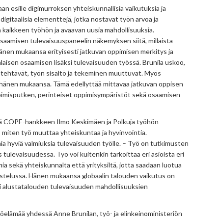
n esille digimurroksen yhteiskunnallisia vaikutuksia ja
gitaalisia elementtejä, jotka nostavat työn arvoa ja
 kaikkeen työhön ja avaavan uusia mahdollisuuksia.
saamisen tulevaisuuspaneelin näkemyksen siitä, millaista
änen mukaansa erityisesti jatkuvan oppimisen merkitys ja
laisen osaamisen lisäksi tulevaisuuden työssä. Brunila uskoo,
ötehtävät, työn sisältö ja tekeminen muuttuvat. Myös
 hänen mukaansa. Tämä edellyttää mittavaa jatkuvan oppisen
pimisputken, perinteiset oppimisympäristöt sekä osaamisen
ä COPE-hankkeen Ilmo Keskimäen ja Polkuja työhön
miten työ muuttaa yhteiskuntaa ja hyvinvointia.
mia hyviä valmiuksia tulevaisuuden työlle. – Työ on tutkimusten
 tulevaisuudessa. Työ voi kuitenkin tarkoittaa eri asioista eri
mia sekä yhteiskunnalta että yrityksiltä, jotta saadaan luotua
ustelussa. Hänen mukaansa globaalin talouden vaikutus on
ksi alustatalouden tulevaisuuden mahdollisuuksien
työelämää yhdessä Anne Brunilan, työ- ja elinkeinoministeriön