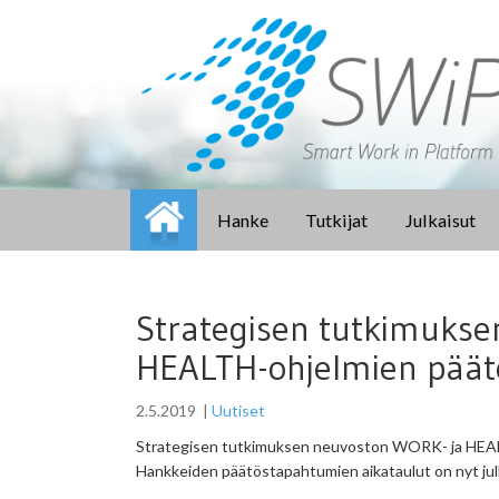
Hanke
Tutkijat
Julkaisut
Strategisen tutkimukse
HEALTH-ohjelmien pää
2.5.2019
|
Uutiset
Strategisen tutkimuksen neuvoston WORK- ja HEAL
Hankkeiden päätöstapahtumien aikataulut on nyt jul