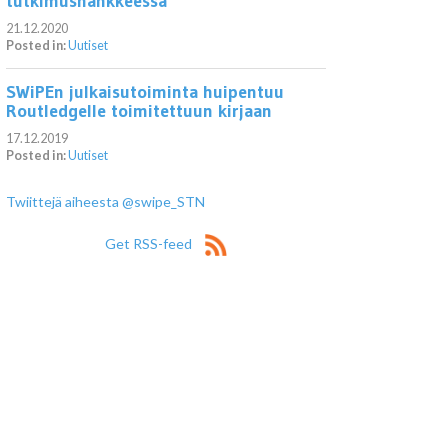
tutkimushankkeessa
21.12.2020
Posted in:
Uutiset
SWiPEn julkaisutoiminta huipentuu
Routledgelle toimitettuun kirjaan
17.12.2019
Posted in:
Uutiset
Twiittejä aiheesta @swipe_STN
Get RSS-feed