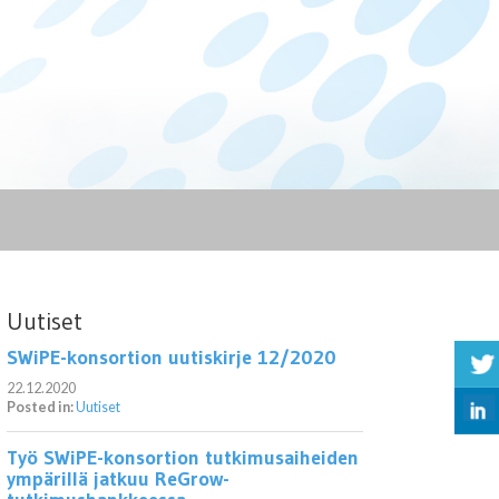
Uutiset
SWiPE-konsortion uutiskirje 12/2020
22.12.2020
Posted in:
Uutiset
Työ SWiPE-konsortion tutkimusaiheiden
ympärillä jatkuu ReGrow-