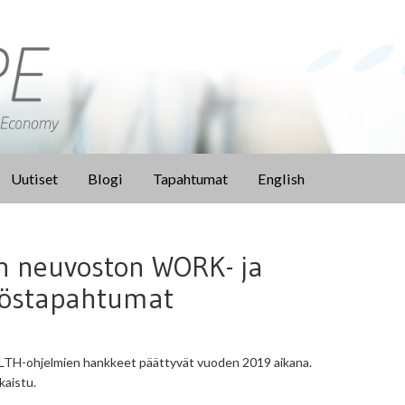
Uutiset
Blogi
Tapahtumat
English
n neuvoston WORK- ja
töstapahtumat
TH-ohjelmien hankkeet päättyvät vuoden 2019 aikana.
kaistu.