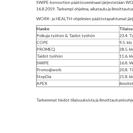
SWiPE-konsortion päätösseminaari järjestetään WO
16.8.2019. Tarkempi ohjelma, aikataulu ja ilmoittautum
WORK- ja HEALTH-ohjelmien päätöstapahtumat järj
Hanke
Tilais
Polkuja työhön & Taidot työhön
23.4. T
COPE
9.5. kl
PROMEQ
28.5. k
Taidot työhön
11.6. k
SWiPE
16.8. 
Promo@work
20.8. T
StopDia
21.8. k
APEX
ilmoit
Tarkemmat tiedot tilaisuuksista ja ilmoittautumisohj