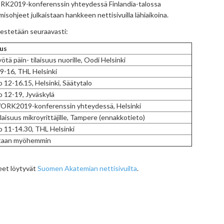
RK2019-konferenssin yhteydessä Finlandia-talossa
isohjeet julkaistaan hankkeen nettisivuilla lähiaikoina.
estetään seuraavasti:
uus
yötä päin- tilaisuus nuorille, Oodi Helsinki
o 9-16, THL Helsinki
lo 12-16.15, Helsinki, Säätytalo
lo 12-19, Jyväskylä
WORK2019-konferenssin yhteydessä, Helsinki
ilaisuus mikroyrittäjille, Tampere (ennakkotieto)
lo 11-14.30, THL Helsinki
etaan myöhemmin
eet löytyvät
Suomen Akatemian nettisivuilta
.