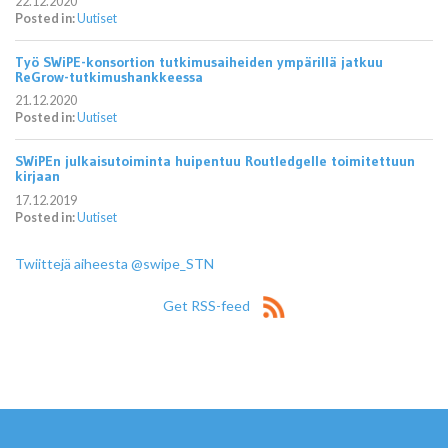
22.12.2020
Posted in:
Uutiset
Työ SWiPE-konsortion tutkimusaiheiden ympärillä jatkuu
ReGrow-tutkimushankkeessa
21.12.2020
Posted in:
Uutiset
SWiPEn julkaisutoiminta huipentuu Routledgelle toimitettuun
kirjaan
17.12.2019
Posted in:
Uutiset
Twiittejä aiheesta @swipe_STN
Get RSS-feed