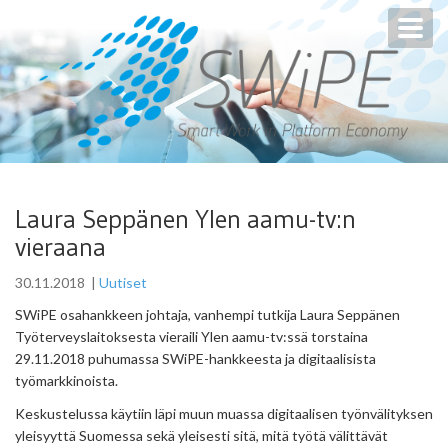
Toggl
navig
Laura Seppänen Ylen aamu-tv:n
vieraana
30.11.2018
|
Uutiset
SWiPE osahankkeen johtaja, vanhempi tutkija Laura Seppänen
Työterveyslaitoksesta vieraili Ylen aamu-tv:ssä torstaina
29.11.2018 puhumassa SWiPE-hankkeesta ja digitaalisista
työmarkkinoista.
Keskustelussa käytiin läpi muun muassa digitaalisen työnvälityksen
yleisyyttä Suomessa sekä yleisesti sitä, mitä työtä välittävät