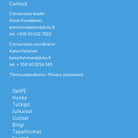
Contact
Consortium leader
Anne Kovalainen
anne.kovalainen(a)utu.fi
tel. +358 50 502 7022
Consortium coordinator
Kaisa Hytönen
kaisa.hytonen(a)utu.fi
tel. + 358 50 3316 583
Tietosuojaseloste
/
Privacy statement
SWiPE
Hanke
Tutkijat
Julkaisut
Uutiset
Blogi
Tapahtumat